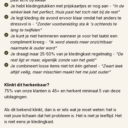
Je hebt kledingstukken met prijskaartjes er nog aan -
"In de
winkel leek het perfect, thuis past het toch niet bij de rest"
Je legt kleding de avond ervoor klaar omdat het anders te
stressvol is -
"Zonder voorbereiding sta ik 's ochtends te
lang te twijfelen"
Je kunt je niet herinneren wanneer je voor het laatst een
compliment kreeg -
"Ik word steeds meer onzichtbaar
naarmate ik ouder word"
Je draagt maar 25-50% van je kledingkast regelmatig -
"De
rest ligt er maar, eigenlijk zonde van het geld"
Je combineert losse items niet tot één geheel -
"Zwart leek
altijd veilig, maar misschien maakt het me juist ouder"
Klinkt dit herkenbaar?
75% van onze klanten is 45+ en herkent minimaal 5 van deze
uitdagingen.
Als dit bekend klinkt, dan is er iets wat je moet weten: het is
niet jouw lichaam dat het probleem is. Het is niet je leeftijd. Het
is niet eens je kledingkast.