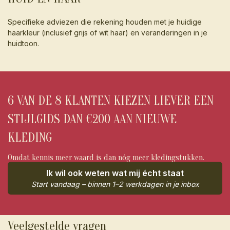
Specifieke adviezen die rekening houden met je huidige
haarkleur (inclusief grijs of wit haar) en veranderingen in je
huidtoon.
6 VAN DE 8 KLANTEN KIEZEN LIEVER EEN
STIJLGIDS DAN €200 AAN NIEUWE
KLEDING
Omdat kennis meer waard is dan nóg meer kledingstukken.
Ik wil ook weten wat mij écht staat
Start vandaag – binnen 1–2 werkdagen in je inbox
Veelgestelde vragen