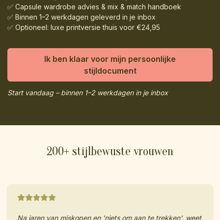
✅ Capsule wardrobe advies & mix & match handboek
✅ Binnen 1–2 werkdagen geleverd in je inbox
✅ Optioneel: luxe printversie thuis voor €24,95
Ik ben klaar voor mijn persoonlijke
stijldocument
Start vandaag – binnen 1–2 werkdagen in je inbox
200+ stijlbewuste vrouwen
Na jaren van miskopen en 'niets om aan te trekken', weet