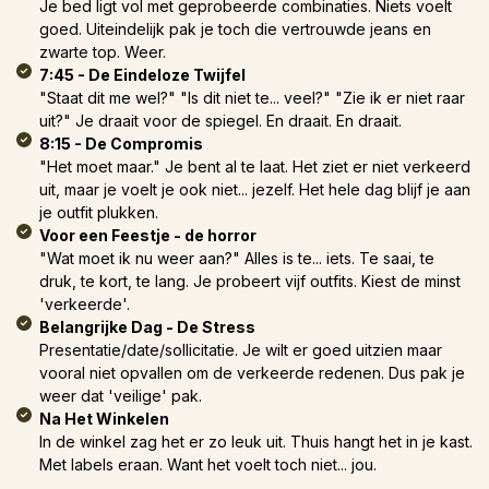
Je bed ligt vol met geprobeerde combinaties. Niets voelt
goed. Uiteindelijk pak je toch die vertrouwde jeans en
zwarte top. Weer.
7:45 - De Eindeloze Twijfel
"Staat dit me wel?" "Is dit niet te... veel?" "Zie ik er niet raar
uit?" Je draait voor de spiegel. En draait. En draait.
8:15 - De Compromis
"Het moet maar." Je bent al te laat. Het ziet er niet verkeerd
uit, maar je voelt je ook niet... jezelf. Het hele dag blijf je aan
je outfit plukken.
Voor een Feestje - de horror
"Wat moet ik nu weer aan?" Alles is te... iets. Te saai, te
druk, te kort, te lang. Je probeert vijf outfits. Kiest de minst
'verkeerde'.
Belangrijke Dag - De Stress
Presentatie/date/sollicitatie. Je wilt er goed uitzien maar
vooral niet opvallen om de verkeerde redenen. Dus pak je
weer dat 'veilige' pak.
Na Het Winkelen
In de winkel zag het er zo leuk uit. Thuis hangt het in je kast.
Met labels eraan. Want het voelt toch niet... jou.