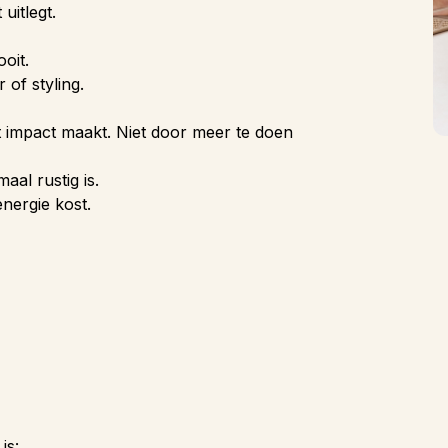
uitlegt.
oit.
of styling.
t impact maakt. Niet door meer te doen
al rustig is.
energie kost.
is: