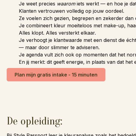
Je weet precies
waarom
iets werkt — en hoe je dat 
Klanten vertrouwen volledig op jouw oordeel.
Ze voelen zich gezien, begrepen en zekerder dan o
Je combineert kleur moeiteloos met make-up, haar 
Alles klopt. Alles versterkt elkaar.
Je verhoogt je klantwaarde met een dienst die éch
— maar door slimmer te adviseren.
Je agenda vult zich ook op momenten dat het norma
En jij merkt: dit geeft energie, in plaats van dat het 
Plan mijn gratis intake - 15 minuten
De opleiding:
Bij Style Passport leer je kleuranalyse zoals het bedoeld 