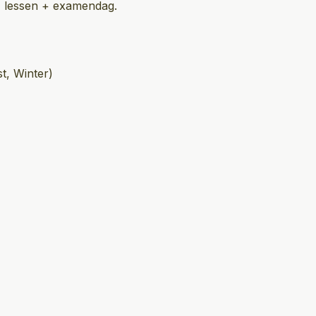
 4 lessen + examendag.
t, Winter)