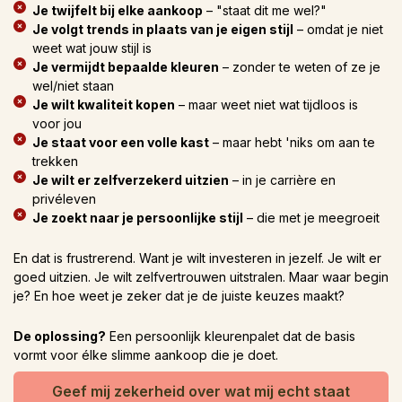
Je twijfelt bij elke aankoop
– "staat dit me wel?"
Je volgt trends in plaats van je eigen stijl
– omdat je niet
weet wat jouw stijl is
Je vermijdt bepaalde kleuren
– zonder te weten of ze je
wel/niet staan
Je wilt kwaliteit kopen
– maar weet niet wat tijdloos is
voor jou
Je staat voor een volle kast
– maar hebt 'niks om aan te
trekken
Je wilt er zelfverzekerd uitzien
– in je carrière en
privéleven
Je zoekt naar je persoonlijke stijl
– die met je meegroeit
En dat is frustrerend. Want je wilt investeren in jezelf. Je wilt er
goed uitzien. Je wilt zelfvertrouwen uitstralen. Maar waar begin
je? En hoe weet je zeker dat je de juiste keuzes maakt?
De oplossing?
Een persoonlijk kleurenpalet dat de basis
vormt voor élke slimme aankoop die je doet.
Geef mij zekerheid over wat mij echt staat