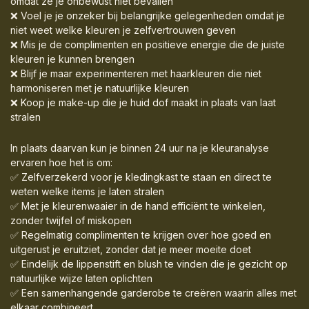
omdat ze je onbewust niet bevallen
❌ Voel je je onzeker bij belangrijke gelegenheden omdat je
niet weet welke kleuren je zelfvertrouwen geven
❌ Mis je de complimenten en positieve energie die de juiste
kleuren je kunnen brengen
❌ Blijf je maar experimenteren met haarkleuren die niet
harmoniseren met je natuurlijke kleuren
❌ Koop je make-up die je huid dof maakt in plaats van laat
stralen
In plaats daarvan kun je binnen 24 uur na je kleuranalyse
ervaren hoe het is om:
✅ Zelfverzekerd voor je kledingkast te staan en direct te
weten welke items je laten stralen
✅ Met je kleurenwaaier in de hand efficiënt te winkelen,
zonder twijfel of miskopen
✅ Regelmatig complimenten te krijgen over hoe goed en
uitgerust je eruitziet, zonder dat je meer moeite doet
✅ Eindelijk de lippenstift en blush te vinden die je gezicht op
natuurlijke wijze laten oplichten
✅ Een samenhangende garderobe te creëren waarin alles met
elkaar combineert