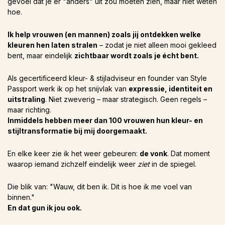
gevoel dat je er "anders" uit zou moeten zien, maar niet weten
hoe.
Ik help vrouwen (en mannen) zoals jij ontdekken welke
kleuren hen laten stralen
– zodat je niet alleen mooi gekleed
bent, maar eindelijk
zichtbaar wordt zoals je écht bent.
Als gecertificeerd kleur- & stijladviseur en founder van Style
Passport werk ik op het snijvlak van
expressie, identiteit en
uitstraling
. Niet zweverig – maar strategisch. Geen regels –
maar richting.
Inmiddels hebben meer dan 100 vrouwen hun kleur- en
stijltransformatie bij mij doorgemaakt.
En elke keer zie ik het weer gebeuren:
de vonk
. Dat moment
waarop iemand zichzelf eindelijk weer
ziet
in de spiegel.
Die blik van: "Wauw, dit ben ik. Dit is hoe ik me voel van
binnen."
En dat gun ik jou ook.