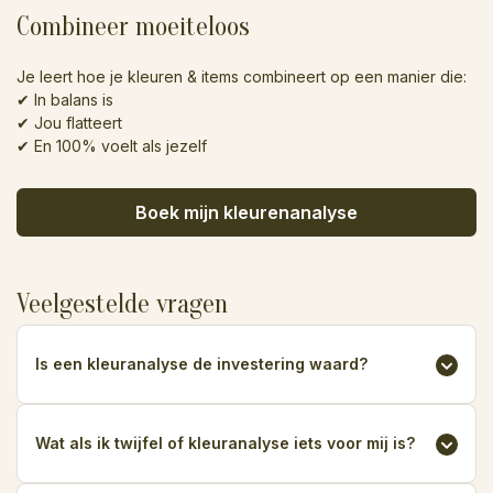
Combineer moeiteloos
Je leert hoe je kleuren & items combineert op een manier die:
✔ In balans is
✔ Jou flatteert
✔ En 100% voelt als jezelf
Boek mijn kleurenanalyse
Veelgestelde vragen
Is een kleuranalyse de investering waard?
Absoluut! Een kleuranalyse is een eenmalige investering
die je jarenlang voordeel oplevert. Veel klanten vertellen
Wat als ik twijfel of kleuranalyse iets voor mij is?
me dat ze het bedrag binnen enkele maanden hebben
terugverdiend door minder miskopen te doen. Bovendien
Veel mensen twijfelen vooraf, maar vrijwel iedereen is na